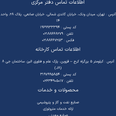
اطلاعات تماس دفتر مرکزی
آدرس : تهران، میدان ونک، خیابان گاندی شمالی، خیابان صانعی، پلاک 28، واحد
14
کد پستی : 1969933394
تلفن :
02188668279
فکس : 02188667253
اطلاعات تماس کارخانه
آدرس : کیلومتر 5 بزرگراه کرج – قزوین، پارک علم و فناوری البرز، ساختمان جی ۸
(J8)
کد پستی : 3197995854
تلفن : 02634905017
محصولات و خدمات
صنایع نفت و گاز و پتروشیمی
ارائه خدمات مترولوژی
صنایع معدنی